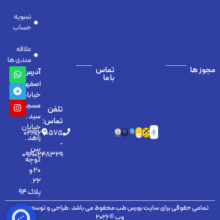
تسویه
حساب
علاقه
مندی ها
جوز ها
تماس
آدرس:
با ما
اصفهان
خیابان
مسجد
تلفن
سید .
تماس:
خیابان
02191690575
زاهد .
-
بین
09190248329
کوچه
20 و
22.
پلاک 94
تمامی حقوقی برای سایت بورس طب محفوظ می باشد .طراحی و توسعه تمدن
وب ©2026