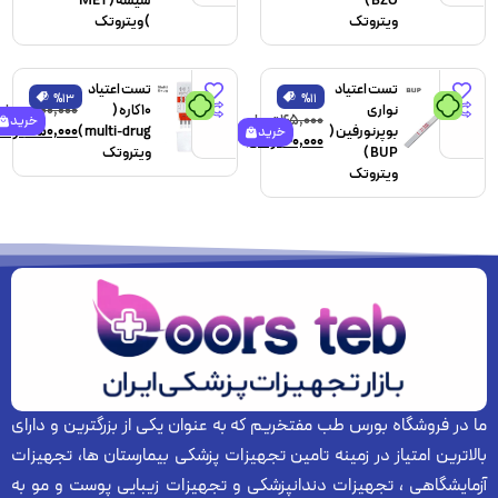
BZO )
شیشه ( MET
ویتروتک
) ویتروتک
تست اعتیاد
تست اعتیاد
%13
%11
تومان
تومان
نواری
10 کاره (
۴۰۰,۰۰۰
تومان
۴۵,۰۰۰
تومان
خرید
بوپرنورفین (
multi-drug )
۳۵۰,۰۰۰
تومان
خرید
۴۰,۰۰۰
تومان
BUP )
ویتروتک
ویتروتک
 در فروشگاه بورس طب مفتخریم که به عنوان یکی از بزرگترین و دارای
لاترین امتیاز در زمینه تامین تجهیزات پزشکی بیمارستان ها، تجهیزات
زمایشگاهی ، تجهیزات دندانپزشکی و تجهیزات زیبایی پوست و مو به