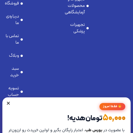
فروشگاه
محصولات
آزمایشگاهی
درباره‌ی
ما
تجهیزات
پزشکی
تماس با
ما
وبلاگ
سبد
خرید
تسویه
حساب
×
فقط امروز
علاقه
مندی ها
50,000
تومان هدیه!
مجوز ها
تماس
آدرس:
با ما
اصفهان
با عضویت در
بورس طب
، اعتبار رایگان بگیر و اولین خریدت رو ارزون‌تر