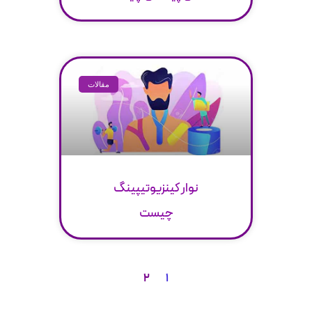
مقالات
نوار کینزیوتیپینگ
چیست
2
1