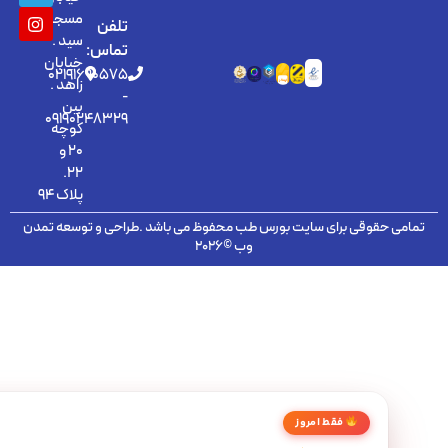
مسجد
تلفن
سید .
تماس:
خیابان
02191690575
زاهد .
-
بین
09190248329
کوچه
20 و
22.
پلاک 94
 حقوقی برای سایت بورس طب محفوظ می باشد .طراحی و توسعه تمدن
وب ©2026
فقط امروز