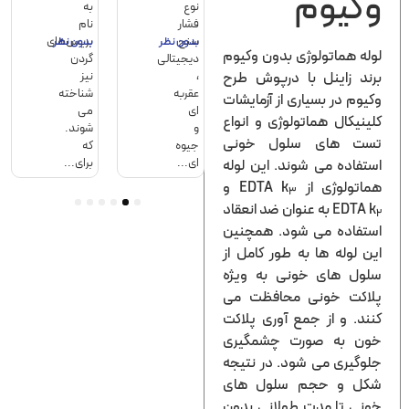
یوم
سلامت
سلامت
نوع
به
کرونا
سریع
قلب
قلب
فشار
نام
هر
کرونا
ضروری
سنج
بریس‌های
دو
چیست
بدون نظر
بدون نظر
بدون نظر
بدون نظ
 هماتولوژی بدون وکیوم
است
دیجیتالی
گردن
آزمایش
د زاینل با درپوش طرح
دیابت
،
نیز
برای
نوع
عقربه
شناخته
نشان
م در بسیاری از آزمایشات
1
ای
می
دادن
یکال هماتولوژی و انواع
و
و
شوند.
عفونت
 های سلول خونی
2
جیوه
که
های
برخی...
ای...
برای...
فعال...
اده می شوند. این لوله
لوژی از EDTA k
و
3
EDTA
به عنوان ضد انعقاد
6
5
4
3
2
1
فاده می شود. همچنین
لوله ها به طور کامل از
ل های خونی به ویژه
کت خونی محافظت می
. و از جمع آوری پلاکت
 به صورت چشمگیری
یری می شود. در نتیجه
 و حجم سلول های
ی تا مدت طولانی بدون