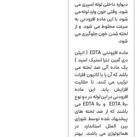
ره داخلی لوله اسپری می
 وقتی خون وارد لوله می
با این ماده افزودنی به
ت مخلوط می شود. و از
ه شدن خون جلوگیری می
.
ماده افزودنی EDTA ( اتیلن
مین تترا استیک اسید )
ماده آلی ضد لخته می
 که آن را با کاتیون فلزات
ب می کنند. تا حلالیت
ایش یابد. این ماده
دنی در این لوله در دو نوع
EDTA
و EDTA k
می
2
ند که از ضد لخته های
نهاد شده توسط شورای
 الملل استاندارد در
ولوژی می باشند. بهتر