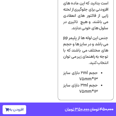
بدانید که این ماده های
دنی برای جلوگیری از لخته
 از فاکتور های انعقادی
اشند. و هیچ تاثیری در
 های خونی ندارند.
جنس این لوله ها از پلیمر pp
اشد و در سایز ها و حجم
مختلف می باشند که با
 به راهنمای زیر می توان
اب کنید.
حجم 2ml دارای سایز
13*75mm
حجم 3ml دارای سایز
13*75mm
۴
تومان
۳۵۰,۰۰۰
تومان
افزودن به